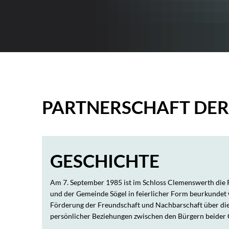
Heiraten in der Samtgemeinde
Städtepartnerscha
Städtepartnerschaft
PARTNERSCHAFT DER
Norg
GESCHICHTE
Am 7. September 1985 ist im Schloss Clemenswerth die
und der Gemeinde Sögel in feierlicher Form beurkundet w
Förderung der Freundschaft und Nachbarschaft über die
persönlicher Beziehungen zwischen den Bürgern beider