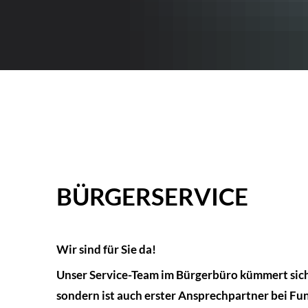
Mitgliedsgemeinden
Bürgerservice
Projekt
Ansprechpartner im Rathaus
Abteilungen
O
Virtuelles Fundbüro
Bürgerservice
BÜRGERSERVICE
Wir sind für Sie da!
Unser Service-Team im Bürgerbüro kümmert sich
sondern ist auch erster Ansprechpartner bei F