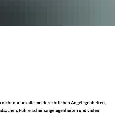
e & mehr
Rat & Politik
nline-Terminvergabe & Leistungen A-Z
Gleichstellungsbeauftragte
 nicht nur um alle melderechtlichen Angelegenheiten,
undsachen, Führerscheinangelegenheiten und vielem