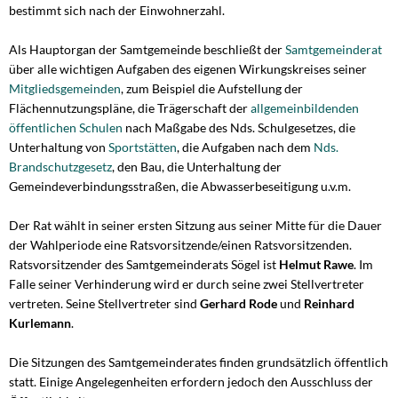
bestimmt sich nach der Einwohnerzahl.
Als Hauptorgan der Samtgemeinde beschließt der
Samtgemeinderat
über alle wichtigen Aufgaben des eigenen Wirkungskreises seiner
Mitgliedsgemeinden
, zum Beispiel die Aufstellung der
Flächennutzungspläne, die Trägerschaft der
allgemeinbildenden
öffentlichen Schulen
nach Maßgabe des Nds. Schulgesetzes, die
Unterhaltung von
Sportstätten
, die Aufgaben nach dem
Nds.
Brandschutzgesetz
, den Bau, die Unterhaltung der
Gemeindeverbindungsstraßen, die Abwasserbeseitigung u.v.m.
Der Rat wählt in seiner ersten Sitzung aus seiner Mitte für die Dauer
der Wahlperiode eine Ratsvorsitzende/einen Ratsvorsitzenden.
Ratsvorsitzender des Samtgemeinderats Sögel ist
Helmut Rawe
. Im
Falle seiner Verhinderung wird er durch seine zwei Stellvertreter
vertreten. Seine Stellvertreter sind
Gerhard Rode
und
Reinhard
Kurlemann
.
Die Sitzungen des Samtgemeinderates finden grundsätzlich öffentlich
statt. Einige Angelegenheiten erfordern jedoch den Ausschluss der