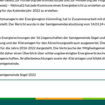
en Gesetz zur Förderung des Klimaschutzes und zur Minderung der Fol
esetz – NklimaG) hat jede Kommune einen Energiebericht zu erstellen un
g für das Kalenderjahr 2022 zu erstellen.
hutzmanagerin der Energieregion Hümmling, hat in Zusammenarbeit mit 
rstellt. Der Bericht wurde in der Samtgemeinderatssitzung vom 14.03.24 
e Energierechnungen der 56 Liegenschaften der Samtgemeinde Sögel un
tung und der Kläranlagen für den Abrechnungszeitraum ausgewertet. Di
ür die Jahre 2016-2022 dargestellt. Die Verbräuche der Mitgliedsgeme
 gibt daher einen Überblick über witterungsbereinigten Energieverbräuch
egenschaften, Straßenbeleuchtungen sowie der Kläranlagen und bildet di
amtgemeinde.
Samtgemeinde Sögel 2022