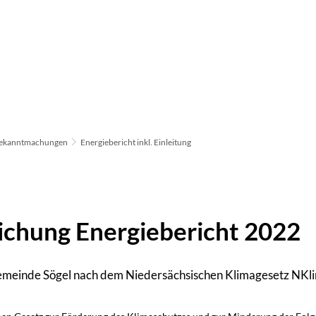
emeinde
Bürger und Leben
Freizeit und Kultur
Bekanntmachungen
Energiebericht inkl. Einleitung
ichung Energiebericht 2022
emeinde Sögel nach dem Niedersächsischen Klimagesetz NK