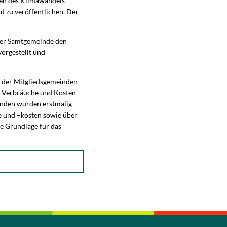
gen des Klimawandels
d zu veröffentlichen. Der
der Samtgemeinde den
vorgestellt und
d der Mitgliedsgemeinden
e Verbräuche und Kosten
inden wurden erstmalig
e und –kosten sowie über
e Grundlage für das