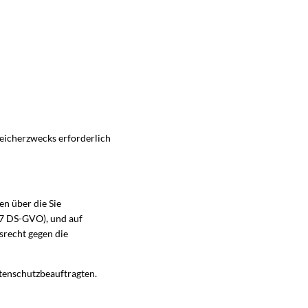
eicherzwecks erforderlich
en über die Sie
17 DS-GVO), und auf
srecht gegen die
tenschutzbeauftragten.