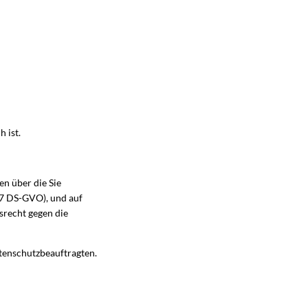
 ist.
en über die Sie
17 DS-GVO), und auf
srecht gegen die
tenschutzbeauftragten.