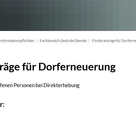
Informationspflichten
Fachbereich Zentrale Dienste
Förderanträge für Dorfern
räge für Dorferneuerung
ffenen Personen bei Direkterhebung
r: