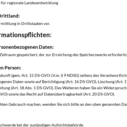
mt für regionale Landesentwicklung
Drittland:
rmittlung in Drittstaaten vor.
rmationspflichten:
ersonenbezogenen Daten:
eitraum gespeichert, der zur Erreichung des Speicherzwecks erforderlich
en Person:
skunft (gem. Art. 15 DS-GVO i.V.m. § 9 NDSG) seitens des Verantwortlich
genen Daten sowie auf Berichtigung (Art. 16 DS-GVO), Löschung (Art. 
itung (Art. 18 Abs. 1 DS-GVO). Des Weiteren haben Sie ein Widerspruch
GVO) sowie das Recht auf Datenübertragbarkeit (Art. 20 DS-GVO).
hten Gebrauch machen, wenden Sie sich bitte an den oben genannten Da
eschwerde bei der zuständigen Aufsichtsbehörde.